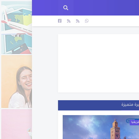
رة متميزة
فريقيا