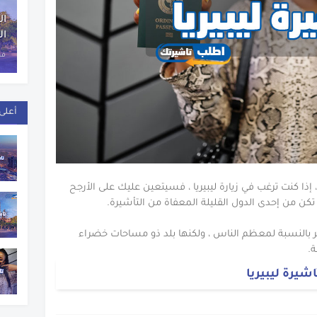
خراج تاشيرة مقدونيا
ال
خراج تاشيرة أستراليا
ال
خراج تاشيرة بلجيكا
فبراي
خراج تاشيرة النمسا
خراج تاشيرة اسبانيا
أعلى 
اج فيزا ليتوانيا
راج فيزا استونيا
راج تاشيرة اليونان
 إذا كنت ترغب في زيارة ليبيريا ، فسيتعين عليك على الأرجح
راج تاشيرة بلغاريا
 تكن من إحدى الدول القليلة المعفاة من التأشيرة.
راج تاشيرة بولندا
ر بالنسبة لمعظم الناس ، ولكنها بلد ذو مساحات خضراء
.
تخراج فيزا كوسوفو
شيرة ليبيريا
راج فيزا بيلاروسيا
خراج تاشيرة سلوفينيا