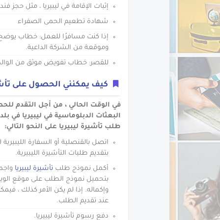
إثبات الإقامة في ليبيريا ، مثل حجز فند
شهادة تطعيم الحمى الصفراء
إذا كنت مسافرًا للعمل: خطاب يوض
وموقعة من الشركة الداعية.
للقصر: خطاب تفويض موثق من الوالد 
كيف يمكنني الحصول على تأشير
في الوقت الحالي ، من أجل التقدم لل
البعثات الدبلوماسية في ليبيريا في بل
طلب تأشيرة ليبيريا على النحو التالي:
اتصل بالقنصلية أو السفارة الليبيري
بتقديم طلبات التأشيرة الليبيرية.
أكمل نموذج طلب
تأشيرة ليبيريا
واجمع
بتحميل نموذج الطلب على موقع الويب
وإكماله. إذا لم يكن الأمر كذلك ، في
عند تقديم الطلب.
دفع رسوم تأشيرة ليبيريا.