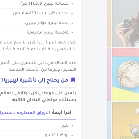
الاوراق المطلوبه لاستخ
مساحة ليبيريا 111,369 كم².
عدد سكان ليبيريا 4.819 مليون.
عملة ليبيريا دولار ليبيري.
عاصمة ليبيريا مونروفيا.
تعود جذور ليبيريا إلى القرن التاسع عشر ع
لذلك فهي دولة ذات أهمية تاريخية أيضًا.
هذه المقالة هي دليل للحصول على تأشيرة لي
التقديم ، وغيرها من الأسئلة الشائعة.
من يحتاج إلى تأشيرة ليبيريا؟
يتعين على مواطني كل دولة في العالم ت
باستثناء مواطني البلدان التالية:
أقرأ أيضاً:
الاوراق المطلوبه لاستخر
بنين
بوركينا فاسو