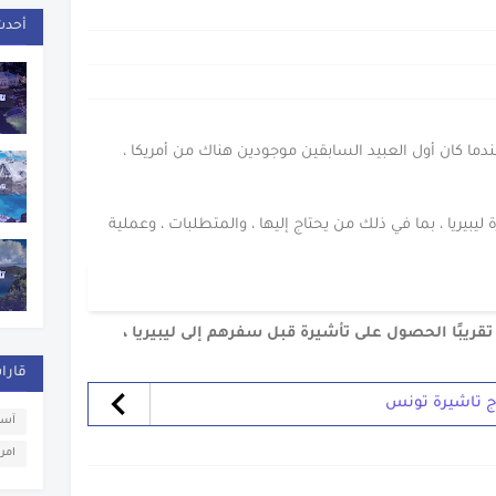
راج تاشيرة ميانمار
أحدث
ندما كان أول العبيد السابقين موجودين هناك من أمريكا ،
بيريا ، بما في ذلك من يحتاج إليها ، والمتطلبات ، وعملية
قريبًا الحصول على تأشيرة قبل سفرهم إلى ليبيريا ،
قارا
اج تاشيرة تونس
آسي
امري